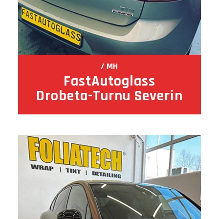
MH
FastAutoglass
Drobeta-Turnu Severin