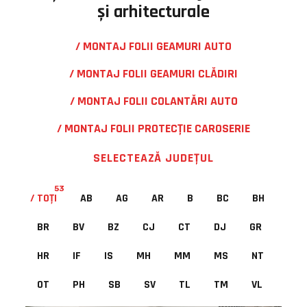
și arhitecturale
/ MONTAJ FOLII GEAMURI AUTO
/ MONTAJ FOLII GEAMURI CLĂDIRI
/ MONTAJ FOLII COLANTĂRI AUTO
/ MONTAJ FOLII PROTECŢIE CAROSERIE
SELECTEAZĂ JUDEŢUL
53
TOŢI
AB
AG
AR
B
BC
BH
BR
BV
BZ
CJ
CT
DJ
GR
HR
IF
IS
MH
MM
MS
NT
OT
PH
SB
SV
TL
TM
VL