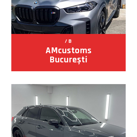
B
AMcustoms
București